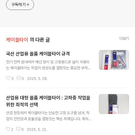
구독하기
더보기
케이블타이
의 다른 글
국산 산업용 올품 케이블타이 규격
글 내용
전기·전자 분야에서 배선 정리 및 고정용으로 널리 사용되
는 케이블타이는 작업의 완성도를 결정짓는 중요한 부자재
입니다. 특히 상업용, 산업용으로 케이블타이를 사용한다
3
0
2025. 5. 28.
면 소재, 인장강도, 규격 등을 꼼꼼히 따져야 합니다. 이번
글에서는 국내외 다양한 산업 현장에서 인정받고 있는 올
품 케이블타이의 규격과 특징을 상세히 정리해보겠습니다.
산업용 대형 올품 케이블타이 : 고하중 작업을
올품 케이블타이의 주요 특징올품 케이블타이는 PA66
(폴리아미드 UL 94 V2 등급) 소재를 사용한 고강도 제품
위한 최적의 선택
글 내용
으로, 자외선(UV)에 강하고 -40도에서 85도까지의 극한
산업 현장에서 케이블타이는 단순한 고정 도구를 넘어, 작
온도에서도 안정적인 성능을 유지합니다. 이 제품은 미국
업의 안전성과 효율성을 결정짓는 핵심 자재입니다. 특히
UL 인증, VDE, RoHS 인증을 획득했으며, 블랙 색상 기준
건설 자재, 전기 배선, 구조물 고정, 중장비 케이블 정리 등
으로는 UV 저항 성능이 추가 확보되어 실외 환경에 더욱
2
0
2025. 5. 22.
과 같이 무게가 크고 부피가 큰 대상을 다루는 작업에서는
적합합니다. 제품은 총 ..