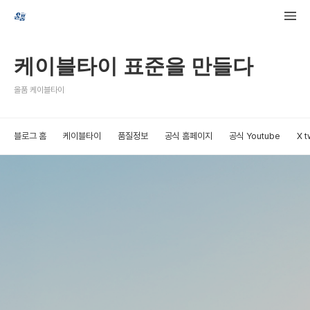
케이블타이 표준을 만들다
올품 케이블타이
블로그 홈
케이블타이
품질정보
공식 홈페이지
공식 Youtube
X t