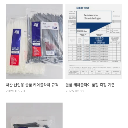
국산 산업용 올품 케이블타이 규격
올품 케이블타이 품질 측정 기준 -
미국 UL 안전인증
2025.05.28
2025.05.22