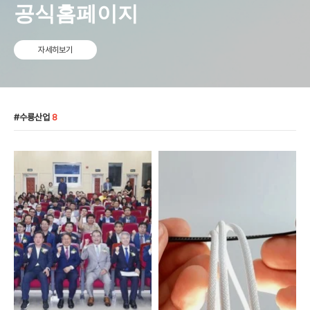
공식홈페이지
자세히보기
수룡산업
8