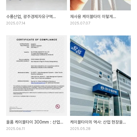
수룡산업, 광주경제자유구역
재사용 케이블타이 이렇게
입주기업협의회 출범식 참석…
사용합니다.
2025.07.14
2025.07.07
지역 산업과 상생을 위한 첫걸음
올품 케이블타이 300mm : 산업용
케이블타이의 역사: 산업 현장을
표준
바꾼 작고 강한 발명
2025.06.11
2025.05.28