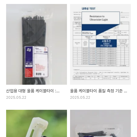
산업용 대형 올품 케이블타이 :
올품 케이블타이 품질 측정 기준 -
고하중 작업을 위한 최적의 선택
미국 UL 안전인증
2025.05.22
2025.05.22